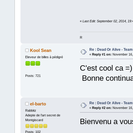
«
Last Edit: September 02, 2014, 19
R
Re : Dead Or Alive - Team
Kool Sean
«
Reply #1 on:
November 16, 
Eleveur de billes à pédigré
C'est cool ca =)
Bonne continua
Posts: 721
Re : Dead Or Alive - Team
el-barto
«
Reply #2 on:
November 16, 
Rabbitz
Adepte de l'art secret de
Bienvenu a vou
Montgiscard
Posts: 102