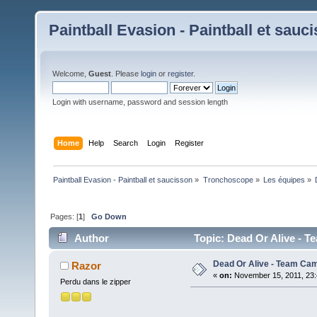
Paintball Evasion - Paintball et sauc
Welcome,
Guest
. Please
login
or
register
.
Login with username, password and session length
Home
Help
Search
Login
Register
Paintball Evasion - Paintball et saucisson
»
Tronchoscope
»
Les équipes
»
Pages: [
1
]
Go Down
Author
Topic: Dead Or Alive - 
Dead Or Alive - Team Ca
Razor
«
on:
November 15, 2011, 23:
Perdu dans le zipper