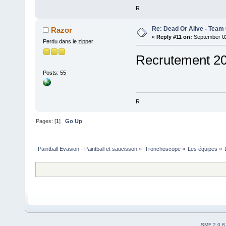
R
Re: Dead Or Alive - Tea
Razor
«
Reply #11 on:
September 02
Perdu dans le zipper
Recrutement 20
Posts: 55
R
Pages: [
1
]
Go Up
Paintball Evasion - Paintball et saucisson
»
Tronchoscope
»
Les équipes
»
SMF 2.0.8