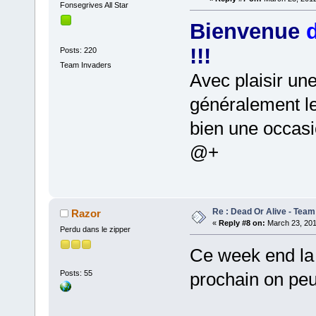
Fonsegrives All Star
Bienvenue
d
!!!
Posts: 220
Team Invaders
Avec plaisir une
généralement l
bien une occasi
@+
Re : Dead Or Alive - Team
Razor
«
Reply #8 on:
March 23, 201
Perdu dans le zipper
Ce week end la
Posts: 55
prochain on peu