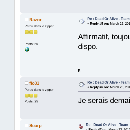
Re : Dead Or Alive - Team
Razor
«
Reply #5 on:
March 23, 201
Perdu dans le zipper
Affirmatif, touj
Posts: 55
dispo.
R
Re : Dead Or Alive - Team
flo31
«
Reply #6 on:
March 23, 201
Perdu dans le zipper
Je serais demain
Posts: 25
Re : Dead Or Alive - Team
Scorp
«
Reply #7 on:
March 23, 2012