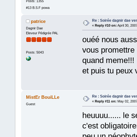
Posts: 1355
#13 B.S.F powa
Re : Soirée dagnir dae ve
patrice
«
Reply #10 on:
April 30, 200
Dagnir Dae
Eleveur Pédigrée PAL
ouéé nous aussi
vous promettre 
Posts: 5043
quand meme!!!
et puis tu peux 
Re : Soirée dagnir dae ve
MistEr BouiLLe
«
Reply #11 on:
May 02, 2007
Guest
heuuuu...... le
c'est obligatoi
peu un néophyte