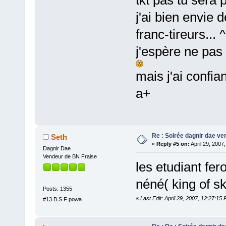
j'ai bien envie 
franc-tireurs... 
j'espère ne pas
mais j'ai confi
a+
Re : Soirée dagnir dae ve
Seth
«
Reply #5 on:
April 29, 2007
Dagnir Dae
Vendeur de BN Fraise
les etudiant fe
néné( king of sky
Posts: 1355
«
Last Edit: April 29, 2007, 12:27:15
#13 B.S.F powa