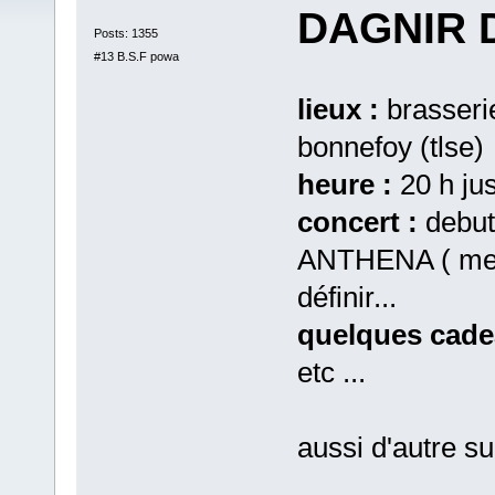
DAGNIR 
Posts: 1355
#13 B.S.F powa
lieux :
brasserie
bonnefoy (tlse)
heure :
20 h ju
concert :
debut
ANTHENA ( metal
définir...
quelques cade
etc ...
aussi d'autre su