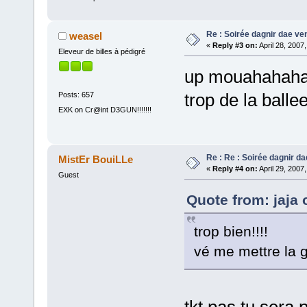
Re : Soirée dagnir dae ve
weasel
«
Reply #3 on:
April 28, 2007
Eleveur de billes à pédigré
up mouahahahah 
trop de la ball
Posts: 657
EXK on Cr@int D3GUN!!!!!!!
Re : Re : Soirée dagnir d
MistEr BouiLLe
«
Reply #4 on:
April 29, 2007
Guest
Quote from: jaja 
trop bien!!!!
vé me mettre la 
tkt pas tu sera 