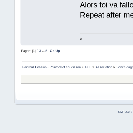
Alors toi va fal
Repeat after me
V
Pages: [
1
]
2
3
...
5
Go Up
Paintball Evasion - Paintball et saucisson
»
PBE
»
Association
»
Soirée dagn
SMF 2.0.8