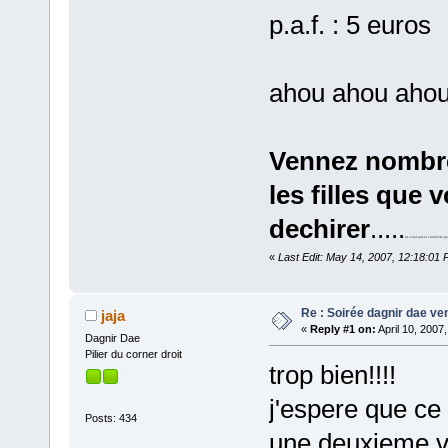
p.a.f. : 5 euros
ahou ahou aho
Vennez nombre
les filles que 
dechirer
.....
et c'est aussi l'annif de pe
«
Last Edit: May 14, 2007, 12:18:01 
Re : Soirée dagnir dae ve
jaja
«
Reply #1 on:
April 10, 2007
Dagnir Dae
Pilier du corner droit
trop bien!!!!
j'espere que ce
Posts: 434
une deuxieme v