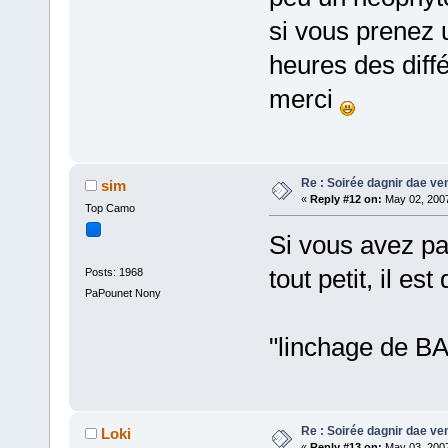
si vous prenez 
heures des dif
merci
Re : Soirée dagnir dae ve
sim
«
Reply #12 on:
May 02, 2007
Top Camo
Si vous avez pa
tout petit, il est d
Posts: 1968
PaPounet Nony
"linchage de B
Re : Soirée dagnir dae ve
Loki
«
Reply #13 on:
May 03, 2007