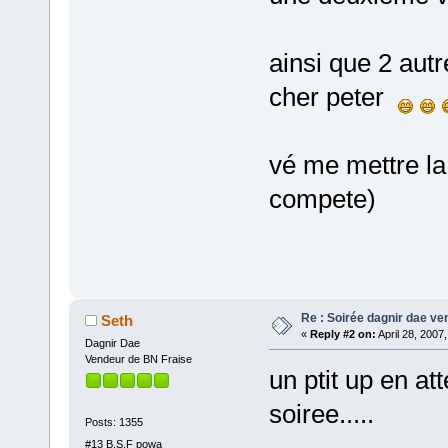
ainsi que 2 au
cher peter
vé me mettre la
compete)
Re : Soirée dagnir dae ve
Seth
«
Reply #2 on:
April 28, 2007
Dagnir Dae
Vendeur de BN Fraise
un ptit up en at
soiree.....
Posts: 1355
#13 B.S.F powa