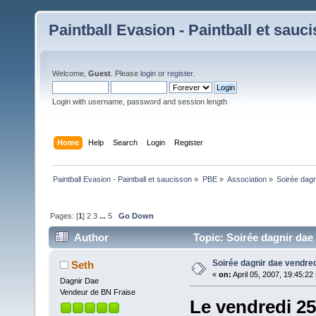
Paintball Evasion - Paintball et sauc
Welcome,
Guest
. Please
login
or
register
.
Login with username, password and session length
Home
Help
Search
Login
Register
Paintball Evasion - Paintball et saucisson
»
PBE
»
Association
»
Soirée dagn
Pages: [
1
]
2
3
...
5
Go Down
Author
Topic: Soirée dagnir dae
Soirée dagnir dae vendred
Seth
«
on:
April 05, 2007, 19:45:22
Dagnir Dae
Vendeur de BN Fraise
Le vendredi 25