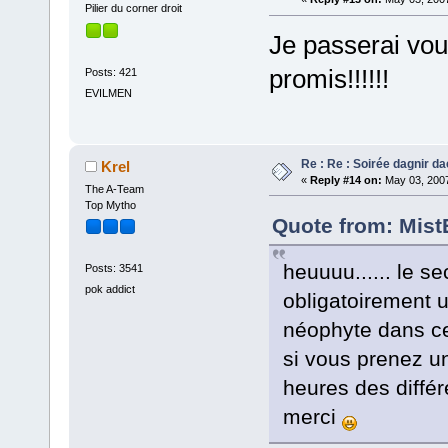
Pilier du corner droit
Je passerai vous
promis!!!!!!
Posts: 421
EVILMEN
Re : Re : Soirée dagnir d
Krel
«
Reply #14 on:
May 03, 2007
The A-Team
Top Mytho
Quote from: Mist
heuuuu...... le s
Posts: 3541
pok addict
obligatoirement
néophyte dans ce
si vous prenez u
heures des diffé
merci