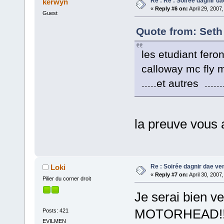
Re : Re : Soirée dagnir d
kerwyn
«
Reply #6 on:
April 29, 2007
Guest
Quote from: Seth 
les etudiant fero
calloway mc fly m
.....et autres ......
la preuve vous 
Re : Soirée dagnir dae ve
Loki
«
Reply #7 on:
April 30, 2007
Pilier du corner droit
Je serai bien v
MOTORHEAD!!!!!
Posts: 421
EVILMEN