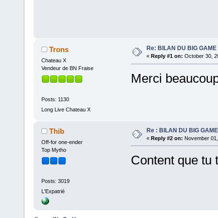
Re: BILAN DU BIG GAME
Trons
«
Reply #1 on:
October 30, 2
Chateau X
Vendeur de BN Fraise
Merci beaucoup! 
Posts: 1130
Long Live Chateau X
Re : BILAN DU BIG GAM
Thib
«
Reply #2 on:
November 01, 
Off-for one-ender
Top Mytho
Content que tu
Posts: 3019
L'Expatrié