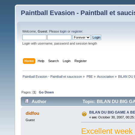
Paintball Evasion - Paintball et sauc
Welcome,
Guest
. Please
login
or
register
.
Login with username, password and session length
Home
Help
Search
Login
Register
Paintball Evasion - Paintball et saucisson
»
PBE
»
Association
»
BILAN DU
Pages: [
1
]
Go Down
Author
Topic: BILAN DU BIG G
BILAN DU BIG GAME A B
didfou
«
on:
October 30, 2007, 00:25
Guest
Excellent week 