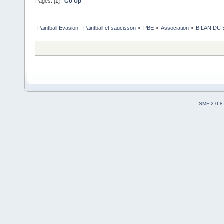
Pages: [
1
]
Go Up
Paintball Evasion - Paintball et saucisson
»
PBE
»
Association
»
BILAN DU
SMF 2.0.8