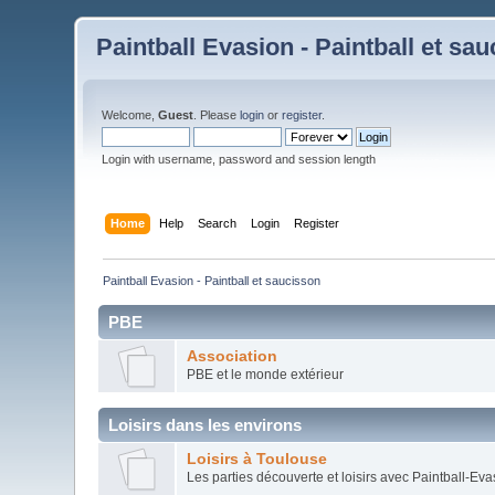
Paintball Evasion - Paintball et sa
Welcome,
Guest
. Please
login
or
register
.
Login with username, password and session length
Home
Help
Search
Login
Register
Paintball Evasion - Paintball et saucisson
PBE
Association
PBE et le monde extérieur
Loisirs dans les environs
Loisirs à Toulouse
Les parties découverte et loisirs avec Paintball-Eva