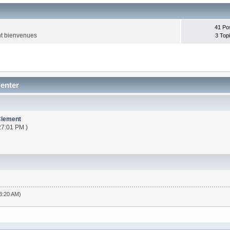
41 Po
nt bienvenues
3 Top
Center
Clement
27:01 PM )
13:20 AM)