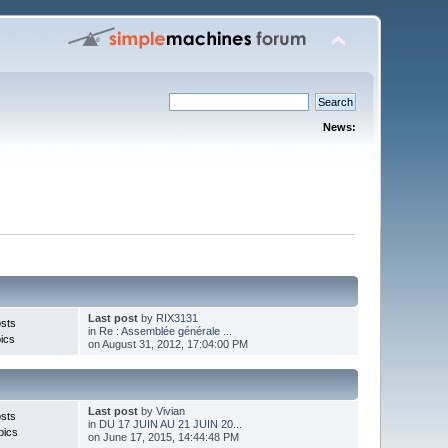
News:
Last post
by
RIX3131
sts
in
Re : Assemblée générale ...
ics
on August 31, 2012, 17:04:00 PM
Last post
by
Vivian
sts
in
DU 17 JUIN AU 21 JUIN 20...
pics
on June 17, 2015, 14:44:48 PM