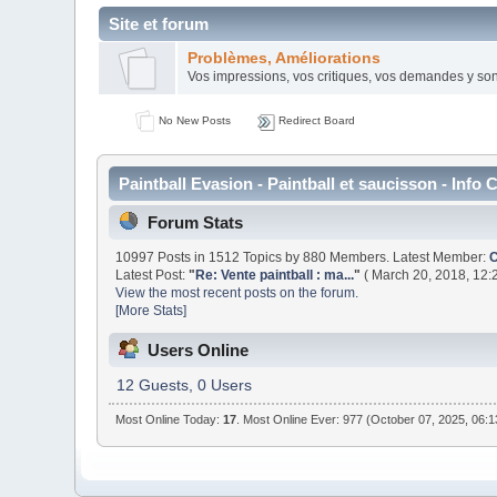
Site et forum
Problèmes, Améliorations
Vos impressions, vos critiques, vos demandes y so
No New Posts
Redirect Board
Paintball Evasion - Paintball et saucisson - Info 
Forum Stats
10997 Posts in 1512 Topics by 880 Members. Latest Member:
Latest Post:
"
Re: Vente paintball : ma...
"
( March 20, 2018, 12:
View the most recent posts on the forum.
[More Stats]
Users Online
12 Guests, 0 Users
Most Online Today:
17
. Most Online Ever: 977 (October 07, 2025, 06: