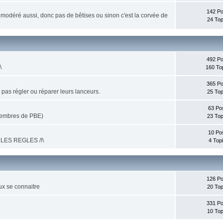
142 Po
um modéré aussi, donc pas de bêtises ou sinon c'est la corvée de
24 Top
492 Po
\
160 To
365 Po
pas régler ou réparer leurs lanceurs.
25 Top
63 Po
 membres de PBE)
23 Top
10 Po
Z LES REGLES /!\
4 Top
126 Po
ux se connaitre
20 Top
331 Po
10 Top