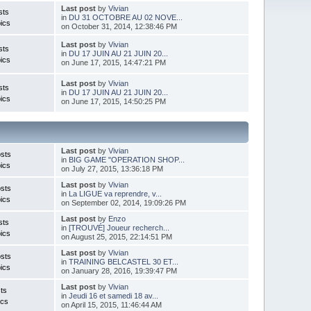
Last post
by
Vivian
sts
in
DU 31 OCTOBRE AU 02 NOVE...
ics
on October 31, 2014, 12:38:46 PM
Last post
by
Vivian
sts
in
DU 17 JUIN AU 21 JUIN 20...
ics
on June 17, 2015, 14:47:21 PM
Last post
by
Vivian
sts
in
DU 17 JUIN AU 21 JUIN 20...
ics
on June 17, 2015, 14:50:25 PM
Last post
by
Vivian
sts
in
BIG GAME "OPERATION SHOP...
ics
on July 27, 2015, 13:36:18 PM
Last post
by
Vivian
sts
in
La LIGUE va reprendre, v...
ics
on September 02, 2014, 19:09:26 PM
Last post
by
Enzo
sts
in
[TROUVÉ] Joueur recherch...
ics
on August 25, 2015, 22:14:51 PM
Last post
by
Vivian
sts
in
TRAINING BELCASTEL 30 ET...
ics
on January 28, 2016, 19:39:47 PM
Last post
by
Vivian
ts
in
Jeudi 16 et samedi 18 av...
ics
on April 15, 2015, 11:46:44 AM