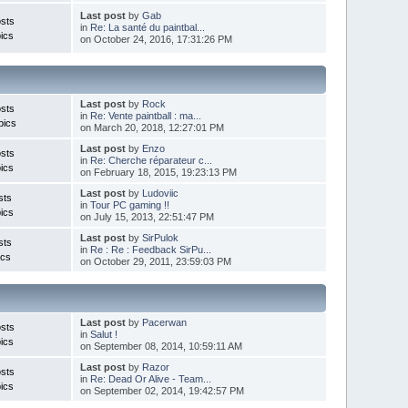
Last post
by
Gab
sts
in
Re: La santé du paintbal...
ics
on October 24, 2016, 17:31:26 PM
Last post
by
Rock
sts
in
Re: Vente paintball : ma...
pics
on March 20, 2018, 12:27:01 PM
Last post
by
Enzo
sts
in
Re: Cherche réparateur c...
ics
on February 18, 2015, 19:23:13 PM
Last post
by
Ludoviic
sts
in
Tour PC gaming !!
ics
on July 15, 2013, 22:51:47 PM
Last post
by
SirPulok
sts
in
Re : Re : Feedback SirPu...
ics
on October 29, 2011, 23:59:03 PM
Last post
by
Pacerwan
sts
in
Salut !
ics
on September 08, 2014, 10:59:11 AM
Last post
by
Razor
sts
in
Re: Dead Or Alive - Team...
ics
on September 02, 2014, 19:42:57 PM