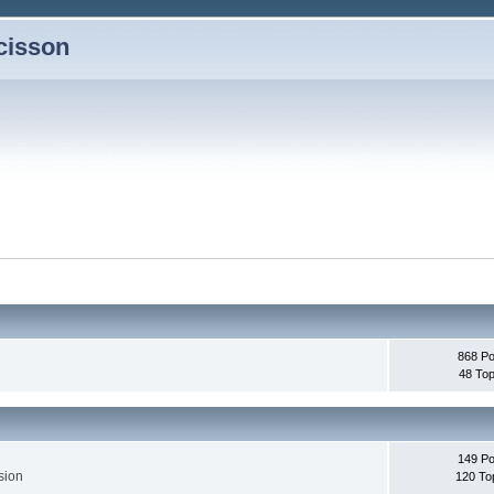
ucisson
868 Po
48 Top
149 Po
sion
120 To