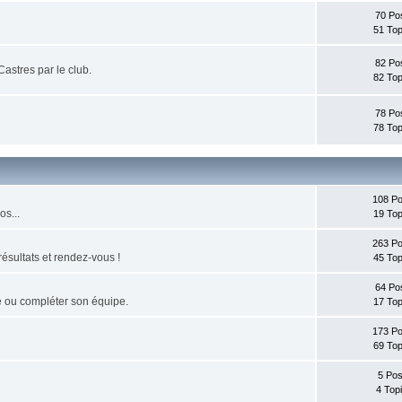
70 Po
51 Top
82 Po
Castres par le club.
82 Top
78 Po
78 Top
108 Po
os...
19 Top
263 Po
résultats et rendez-vous !
45 Top
64 Po
pe ou compléter son équipe.
17 Top
173 Po
69 Top
5 Pos
4 Top