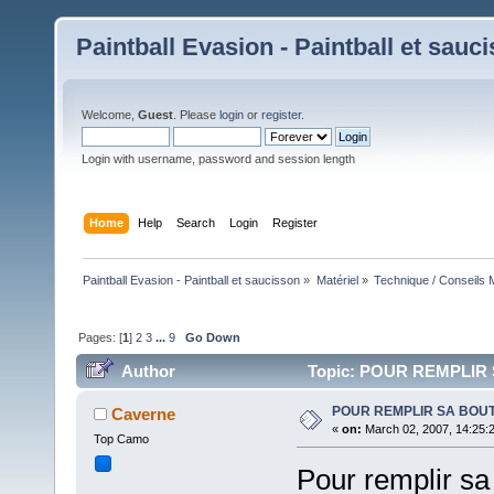
Paintball Evasion - Paintball et sauc
Welcome,
Guest
. Please
login
or
register
.
Login with username, password and session length
Home
Help
Search
Login
Register
Paintball Evasion - Paintball et saucisson
»
Matériel
»
Technique / Conseils M
Pages: [
1
]
2
3
...
9
Go Down
Author
Topic: POUR REMPLIR S
POUR REMPLIR SA BOUTE
Caverne
«
on:
March 02, 2007, 14:25:
Top Camo
Pour remplir sa 