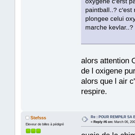
oxygene c'erst pa
paintball..? c'es
plongee celui ox
marche kevlar..?
alors attention 
de l oxigene pur
alors que l air
respire.
Re : POUR REMPILR SA B
Stefsss
«
Reply #6 on:
March 06, 200
Eleveur de billes à pédigré