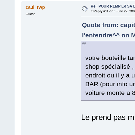
Re : POUR REMPILR SA B
caull rwp
«
Reply #11 on:
June 27, 200
Guest
Quote from: capit
l'entendre^^ on 
votre bouteille t
shop spécialisé ,
endroit ou il y 
BAR (pour info u
voiture monte a 
Le prend pas ma