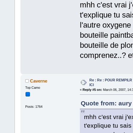
mhh c'est vrai 
t'explique tu sai
l'autre oxygene
bouteille paintb
bouteille de pl
comprenez..? et
Re : Re : POUR REMPILR
Caverne
ICI
Top Camo
«
Reply #5 on:
March 06, 2007, 14:
Quote from: aury
Posts: 1764
mhh c'est vrai j'
t'explique tu sais 