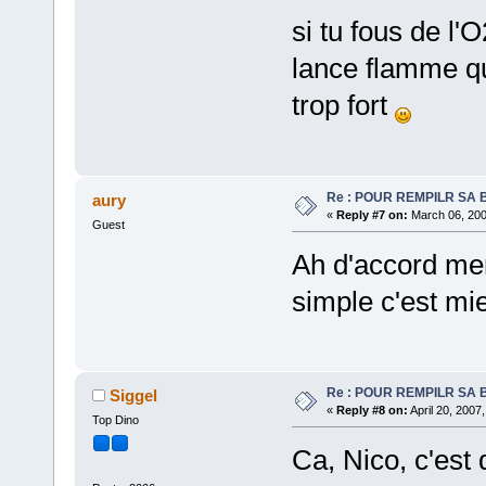
si tu fous de l'
lance flamme qu
trop fort
Re : POUR REMPILR SA B
aury
«
Reply #7 on:
March 06, 200
Guest
Ah d'accord mer
simple c'est mie
Re : POUR REMPILR SA B
Siggel
«
Reply #8 on:
April 20, 2007
Top Dino
Ca, Nico, c'est d