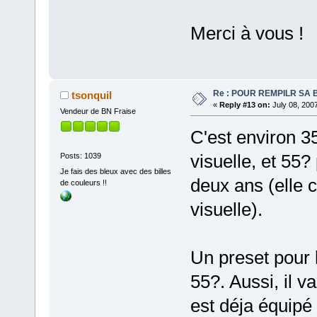
Merci à vous !
Re : POUR REMPILR SA B
tsonquil
«
Reply #13 on:
July 08, 200
Vendeur de BN Fraise
C'est environ 35
visuelle, et 55?
Posts: 1039
Je fais des bleux avec des billes
deux ans (elle c
de couleurs !!
visuelle).
Un preset pour 
55?. Aussi, il v
est déja équipé