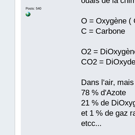
ouais de la chi
Posts: 540
O = Oxygène ( 
C = Carbone
O2 = DiOxygène
CO2 = DiOxyde 
Dans l'air, mais
78 % d'Azote
21 % de DiOxy
et 1 % de gaz ra
etcc...