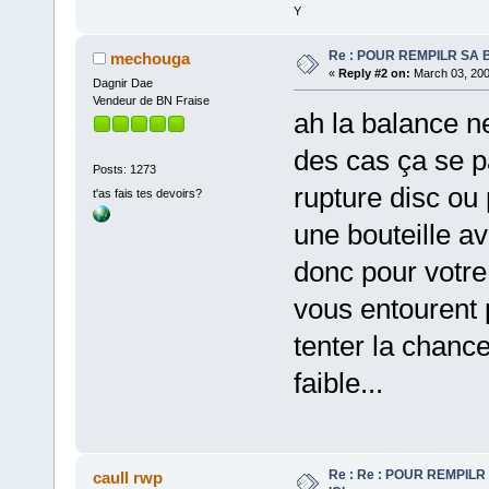
Y
Re : POUR REMPILR SA B
mechouga
«
Reply #2 on:
March 03, 200
Dagnir Dae
Vendeur de BN Fraise
ah la balance ne
des cas ça se p
Posts: 1273
rupture disc ou
t'as fais tes devoirs?
une bouteille a
donc pour votre 
vous entourent 
tenter la chanc
faible...
Re : Re : POUR REMPILR
caull rwp