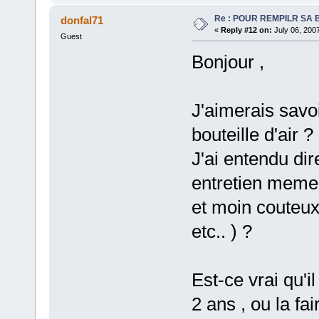
Re : POUR REMPILR SA B
donfal71
«
Reply #12 on:
July 06, 200
Guest
Bonjour ,
J'aimerais savoi
bouteille d'air ?
J'ai entendu dir
entretien meme 
et moin couteux 
etc.. ) ?
Est-ce vrai qu'il
2 ans , ou la fai