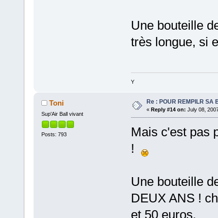
Une bouteille d
très longue, si 
Y
Re : POUR REMPILR SA B
Toni
«
Reply #14 on:
July 08, 200
Sup'Air Ball vivant
Mais c'est pas p
Posts: 793
!
Une bouteille d
DEUX ANS ! che
et 50 euros.