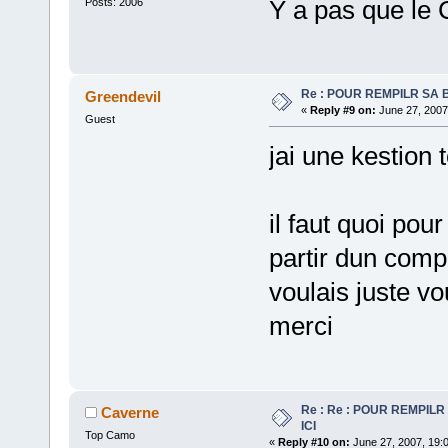
Y a pas que le C
Posts: 2006
Re : POUR REMPILR SA B
Greendevil
«
Reply #9 on:
June 27, 2007
Guest
jai une kestion 
il faut quoi pou
partir dun compr
voulais juste 
merci
Re : Re : POUR REMPILR
Caverne
ICI
Top Camo
«
Reply #10 on:
June 27, 2007, 19: