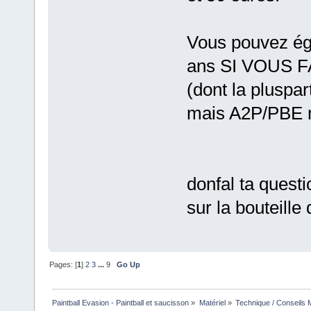
Vous pouvez éga
ans SI VOUS F
(dont la pluspar
mais A2P/PBE ne
donfal ta questi
sur la bouteille
Pages: [
1
]
2
3
...
9
Go Up
Paintball Evasion - Paintball et saucisson
»
Matériel
»
Technique / Conseils M