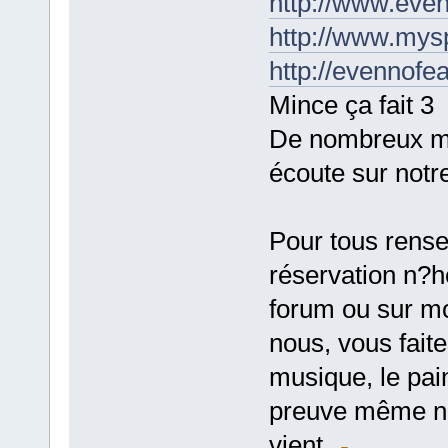
http://www.even
http://www.mys
http://evennofe
Mince ça fait 3
De nombreux mo
écoute sur not
Pour tous rens
réservation n?h
forum ou sur mo
nous, vous fait
musique, le pain
preuve même not
vient