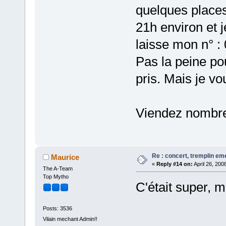
quelques place
21h environ et j
laisse mon n° :
Pas la peine po
pris. Mais je v
Viendez nombr
Re : concert, tremplin e
Maurice
«
Reply #14 on:
April 26, 200
The A-Team
Top Mytho
C'était super, m
Posts: 3536
Vilain mechant Admin!!