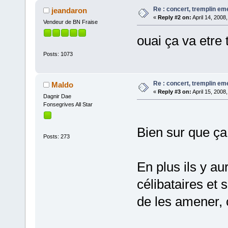
Re : concert, tremplin e
jeandaron
«
Reply #2 on:
April 14, 2008
Vendeur de BN Fraise
ouai ça va etre 
Posts: 1073
Re : concert, tremplin e
Maldo
«
Reply #3 on:
April 15, 2008
Dagnir Dae
Fonsegrives All Star
Bien sur que ça
Posts: 273
En plus ils y au
célibataires et
de les amener,