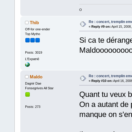
O
Re : concert, tremplin e
Thib
«
Reply #9 on:
April 15, 2008
Off-for one-ender
Top Mytho
Si ca te dérange
Maldooooooooo,
Posts: 3019
L'Expatrié
Re : concert, tremplin e
Maldo
«
Reply #10 on:
April 16, 200
Dagnir Dae
Fonsegrives All Star
Quant tu veux 
On a autant de p
Posts: 273
manque on s'en 