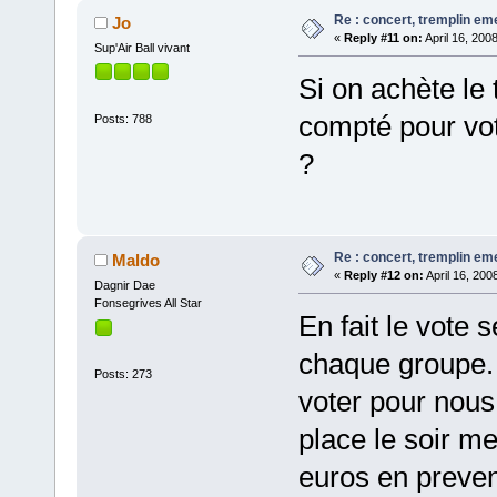
Re : concert, tremplin e
Jo
«
Reply #11 on:
April 16, 200
Sup'Air Ball vivant
Si on achète le 
compté pour vo
Posts: 788
?
Re : concert, tremplin e
Maldo
«
Reply #12 on:
April 16, 200
Dagnir Dae
Fonsegrives All Star
En fait le vote 
chaque groupe. C
Posts: 273
voter pour nous
place le soir m
euros en preven