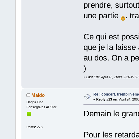
prendre, surtou
une partie
. t
Ce qui est possi
que je la laisse
au dos. On a pen
)
«
Last Edit: April 16, 2008, 23:03:15
Re : concert, tremplin e
Maldo
«
Reply #13 on:
April 24, 200
Dagnir Dae
Fonsegrives All Star
Demain le gran
Posts: 273
Pour les retarda