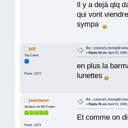
Il y a dejà qlq 
qui vont viendre
sympa
Re : concert, tremplin e
jkill
«
Reply #4 on:
April 15, 2008
Top Camo
en plus la barm
lunettes
Posts: 1673
Re : concert, tremplin e
jeandaron
«
Reply #5 on:
April 15, 2008
Vendeur de BN Fraise
Et comme on di
.........................
Posts: 1073