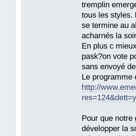
tremplin emerg
tous les style
se termine au a
acharnés la soi
En plus c mieux 
pask?on vote p
sans envoyé de
Le programme co
http://www.eme
res=124&dett=
Pour que notre 
développer la s