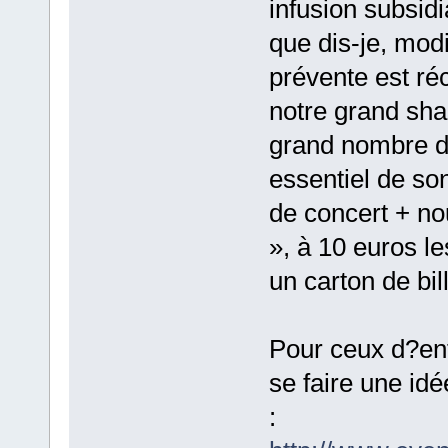
infusion subsid
que dis-je, mod
prévente est ré
notre grand sham
grand nombre de
essentiel de son
de concert + no
», à 10 euros l
un carton de bi
Pour ceux d?ent
se faire une id
: