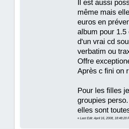
Il est aussi pos
même mais elles
euros en préven
album pour 1.5 e
d'un vrai cd sou
verbatim ou tra
Offre exceptione
Après c fini on 
Pour les filles 
groupies perso. 
elles sont tou
«
Last Edit: April 16, 2008, 18:48:20