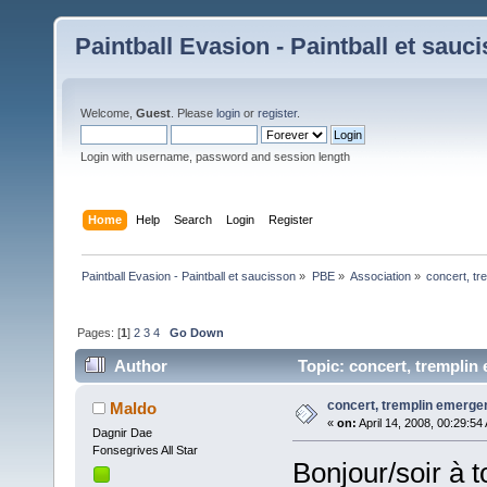
Paintball Evasion - Paintball et sauc
Welcome,
Guest
. Please
login
or
register
.
Login with username, password and session length
Home
Help
Search
Login
Register
Paintball Evasion - Paintball et saucisson
»
PBE
»
Association
»
concert, t
Pages: [
1
]
2
3
4
Go Down
Author
Topic: concert, tremplin
concert, tremplin emerge
Maldo
«
on:
April 14, 2008, 00:29:54
Dagnir Dae
Fonsegrives All Star
Bonjour/soir à t