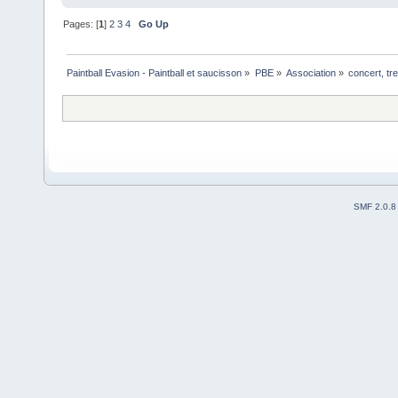
Pages: [
1
]
2
3
4
Go Up
Paintball Evasion - Paintball et saucisson
»
PBE
»
Association
»
concert, t
SMF 2.0.8