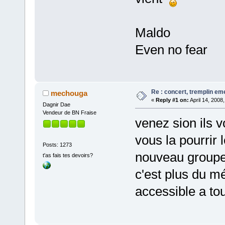
Maldo
Even no fear
Re : concert, tremplin e
mechouga
«
Reply #1 on:
April 14, 2008
Dagnir Dae
Vendeur de BN Fraise
venez sion ils v
vous la pourrir 
Posts: 1273
nouveau groupe 
t'as fais tes devoirs?
c'est plus du mé
accessible a tout