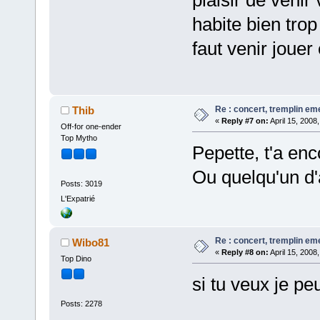
plaisir de venir
habite bien trop 
faut venir jouer
Re : concert, tremplin e
Thib
«
Reply #7 on:
April 15, 2008
Off-for one-ender
Top Mytho
Pepette, t'a en
Ou quelqu'un d'
Posts: 3019
L'Expatrié
Re : concert, tremplin e
Wibo81
«
Reply #8 on:
April 15, 2008
Top Dino
si tu veux je pe
Posts: 2278