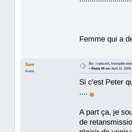
Femme qui a de
Re : concert, tremplin e
Sam
«
Reply #6 on:
April 15, 2008
Guest
Si c'est Peter q
....
A part ça, je s
de retansmissio